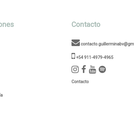
ones
Contacto
contacto.guillerminabv@gm
+54 911-4979-4965
Contacto
ía